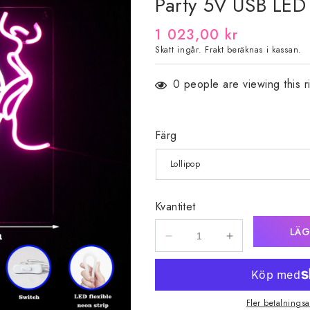
Party 5V USB LED L
Ordinarie
1 023,00 kr
Skatt ingår.
Frakt
beräknas i kassan.
pris
0
people are viewing this r
Färg
Kvantitet
LÄG
Minska
Öka
kvantitet
kvantitet
för
för
Party
Party
5V
5V
Fler betalningsa