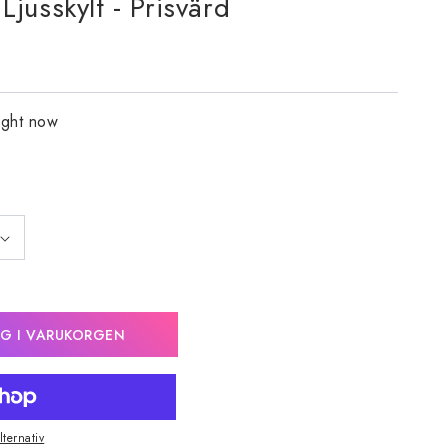
jusskylt - Prisvärd
ight now
G I VARUKORGEN
lternativ