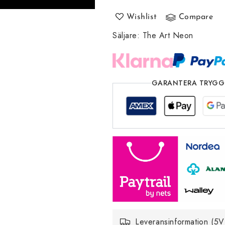
USB
USB
LED
LED
Wishlist
Compare
Ljusskylt
Ljusskylt
Säljare
-
:
The Art Neon
-
Prisvärd
Prisvärd
GARANTERA TRYGG
Leveransinformation (5V